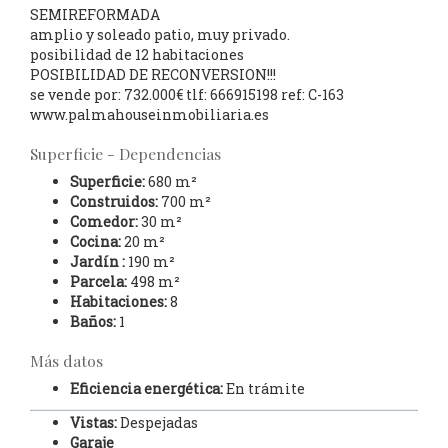
SEMIREFORMADA
amplio y soleado patio, muy privado.
posibilidad de 12 habitaciones
POSIBILIDAD DE RECONVERSION!!!
se vende por: 732.000€ tlf: 666915198 ref: C-163
www.palmahouseinmobiliaria.es
Superficie - Dependencias
Superficie:
680 m²
Construidos:
700 m²
Comedor:
30 m²
Cocina:
20 m²
Jardín :
190 m²
Parcela:
498 m²
Habitaciones:
8
Baños:
1
Más datos
Eficiencia energética:
En trámite
Vistas:
Despejadas
Garaje