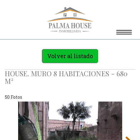
Toggle
naviga
Volver al listado
HOUSE. MURO 8 HABITACIONES - 680
M²
50 Fotos