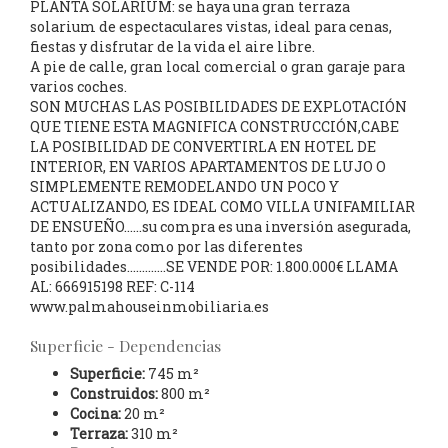
PLANTA SOLARIUM: se haya una gran terraza
solarium de espectaculares vistas, ideal para cenas,
fiestas y disfrutar de la vida el aire libre.
A pie de calle, gran local comercial o gran garaje para
varios coches.
SON MUCHAS LAS POSIBILIDADES DE EXPLOTACIÓN
QUE TIENE ESTA MAGNIFICA CONSTRUCCIÓN,CABE
LA POSIBILIDAD DE CONVERTIRLA EN HOTEL DE
INTERIOR, EN VARIOS APARTAMENTOS DE LUJO O
SIMPLEMENTE REMODELANDO UN POCO Y
ACTUALIZANDO, ES IDEAL COMO VILLA UNIFAMILIAR
DE ENSUEÑO......su compra es una inversión asegurada,
tanto por zona como por las diferentes
posibilidades.............SE VENDE POR: 1.800.000€ LLAMA
AL: 666915198 REF: C-114
www.palmahouseinmobiliaria.es
Superficie - Dependencias
Superficie:
745 m²
Construidos:
800 m²
Cocina:
20 m²
Terraza:
310 m²